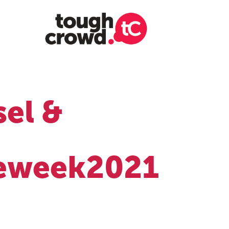
el & 
week2021 